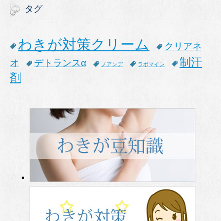
タグ
わきが対策クリーム
クリアネ
制汗
オ
デトランスα
ノアンデ
ラポマイン
剤